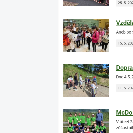
25. 5. 20
Vzděl
Aneb po 
15. 5. 20
Dopra
Dne 4.5.2
11. 5. 20
McDon
V úterý 2
zúčastnil