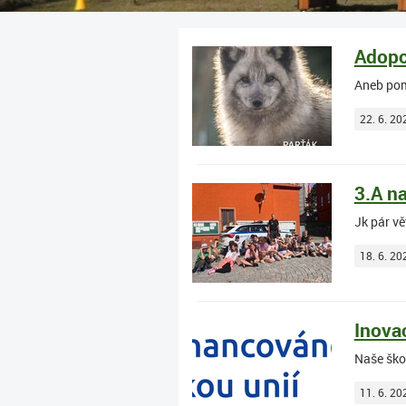
Adopc
Aneb po
22. 6. 20
3.A n
Jk pár v
18. 6. 20
Inova
Naše ško
11. 6. 20