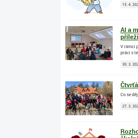
15. 4. 20
AI a 
přílež
V rámci p
práci s t
30. 3. 20
Čtvrťá
Co se děj
27. 3. 20
Rozho