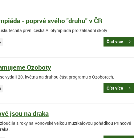
ympiáda - poprvé svého "druhu" v ČR
uskutečnila první česká AI olympiáda pro základní školy.
Číst více
6
amujeme Ozoboty
B se vydali 20. května na druhou část programu o Ozobotech.
Číst více
6
ové jsou na draka
rozloučila s roky na Ronovské velkou muzikálovou pohádkou Princové
raka.