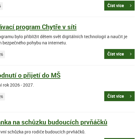
Číst více
6
vací program Chytře v síti
gramu bylo přiblížit dětem svět digitálních technologií a naučit je
 bezpečného pohybu na internetu.
Číst více
26
dnutí o přijetí do MŠ
í rok 2026 - 2027.
Číst více
26
nka na schůzku budoucích prvňáčků
ivní schůzka pro rodiče budoucích prvňáčků.