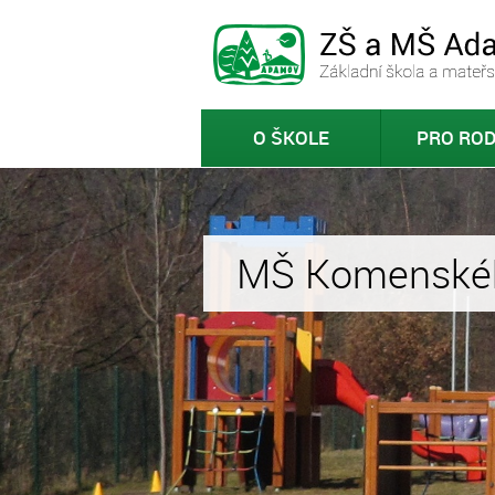
O ŠKOLE
PRO ROD
MŠ Ptačina