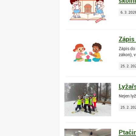
školn
6. 3. 202
Zápis
Zápis do
zákon), v
25. 2. 20
Lyžař
Nejen lyž
25. 2. 20
Ptači