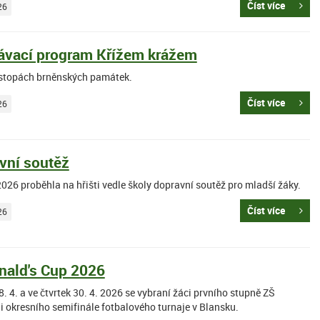
Číst více
26
ávací program Křížem krážem
stopách brněnských památek.
Číst více
26
vní soutěž
026 proběhla na hřišti vedle školy dopravní soutěž pro mladší žáky.
Číst více
26
ald's Cup 2026
8. 4. a ve čtvrtek 30. 4. 2026 se vybraní žáci prvního stupně ZŠ
i okresního semifinále fotbalového turnaje v Blansku.