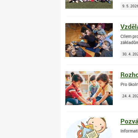
9. 5. 202
Vzdělá
Cílem pro
základům
30. 4. 20
Rozho
Pro školn
24. 4. 20
Pozvá
Informat