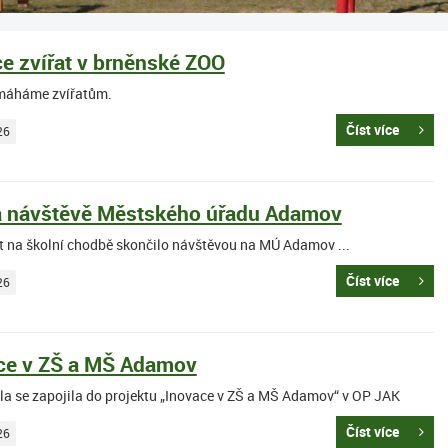
e zvířat v brněnské ZOO
máháme zvířatům.
Číst více
26
a návštěvě Městského úřadu Adamov
ět na školní chodbě skončilo návštěvou na MÚ Adamov ...
Číst více
26
ce v ZŠ a MŠ Adamov
la se zapojila do projektu „Inovace v ZŠ a MŠ Adamov“ v OP JAK
Číst více
26