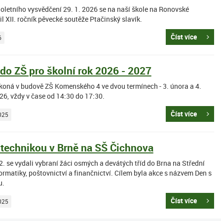
loletního vysvědčení 29. 1. 2026 se na naší škole na Ronovské
l XII. ročník pěvecké soutěže Ptačinský slavík.
Číst více
6
 do ZŠ pro školní rok 2026 - 2027
 koná v budově ZŠ Komenského 4 ve dvou termínech - 3. února a 4.
26, vždy v čase od 14:30 do 17:30.
Číst více
025
 technikou v Brně na SŠ Čichnova
. se vydali vybraní žáci osmých a devátých tříd do Brna na Střední
ormatiky, poštovnictví a finančnictví. Cílem byla akce s názvem Den s
u.
Číst více
025