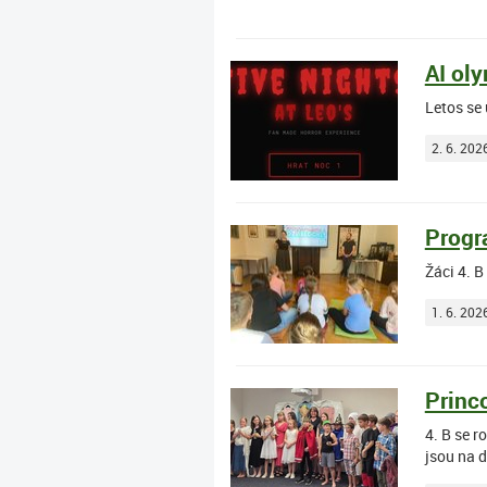
AI ol
Letos se 
2. 6. 202
Progr
Žáci 4. 
1. 6. 202
Princ
4. B se 
jsou na d