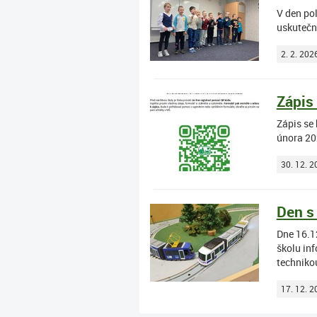
V den po
uskutečni
2. 2. 202
Zápis
Zápis se
února 20
30. 12. 2
Den s
Dne 16.12
školu inf
techniko
17. 12. 2