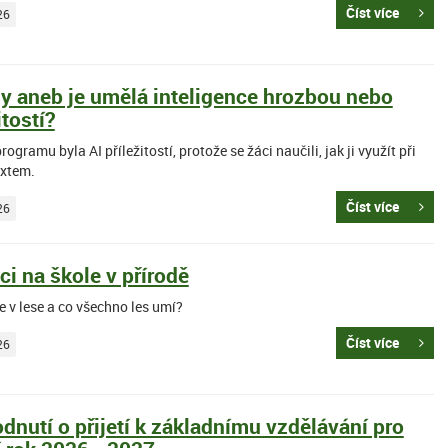
Číst více
26
my aneb je umělá inteligence hrozbou nebo
itostí?
rogramu byla AI příležitostí, protože se žáci naučili, jak ji využít při
extem.
Číst více
26
ci na škole v přírodě
e v lese a co všechno les umí?
Číst více
26
dnutí o přijetí k základnímu vzdělávání pro