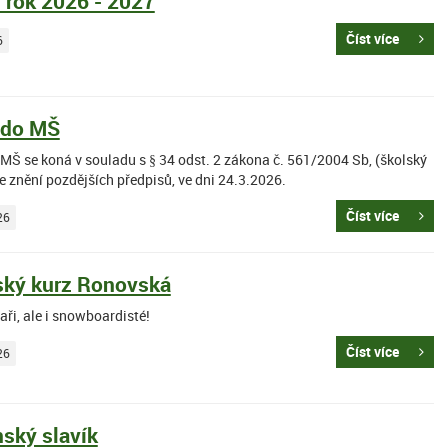
í rok 2026 - 2027
Číst více
6
 do MŠ
 MŠ se koná v souladu s § 34 odst. 2 zákona č. 561/2004 Sb, (školský
e znění pozdějších předpisů, ve dni 24.3.2026.
Číst více
26
ský kurz Ronovská
aři, ale i snowboardisté!
Číst více
26
nský slavík