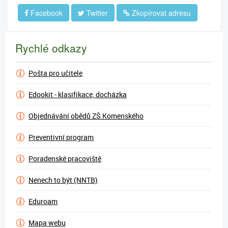
Facebook
Twitter
Zkopírovat adresu
Rychlé odkazy
Pošta pro učitele
Edookit - klasifikace, docházka
Objednávání obědů ZŠ Komenského
Preventivní program
Poradenské pracoviště
Nenech to být (NNTB)
Eduroam
Mapa webu