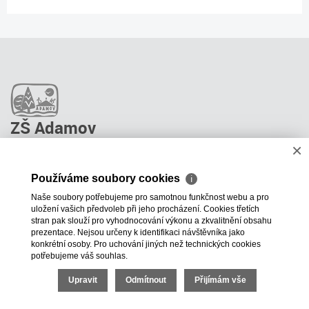
ZŠ Adamov
×
O škole
Pro rodiče
Používáme soubory cookies
ℹ
Stravování
Naše soubory potřebujeme pro samotnou funkčnost webu a pro
ŠPP Poradenství
uložení vašich předvoleb při jeho procházení. Cookies třetích
Kontakty
stran pak slouží pro vyhodnocování výkonu a zkvalitnění obsahu
prezentace. Nejsou určeny k identifikaci návštěvníka jako
Projekty školy
konkrétní osoby. Pro uchování jiných než technických cookies
potřebujeme váš souhlas.
+420 515 531 196
zsadamov@adamov.cz
Upravit
Odmítnout
Přijímám vše