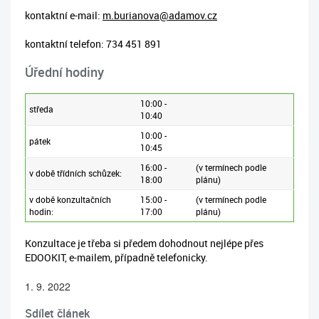
kontaktní e-mail:
m.burianova@adamov.cz
kontaktní telefon: 734 451 891
Úřední hodiny
10:00 -
středa
10:40
10:00 -
pátek
10:45
16:00 -
(v termínech podle
v době třídních schůzek:
18:00
plánu)
v době konzultačních
15:00 -
(v termínech podle
hodin:
17:00
plánu)
Konzultace je třeba si předem dohodnout nejlépe přes
EDOOKIT, e-mailem, případně telefonicky.
1. 9. 2022
Sdílet článek