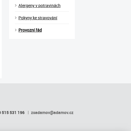
Alergeny v potravinách
Pokyny ke stravování
Provozní řád
 515 531 196
zsadamov@adamov.cz