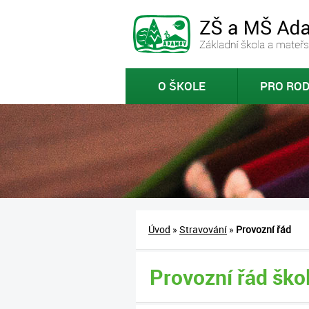
O ŠKOLE
PRO ROD
Úvod
»
Stravování
»
Provozní řád
Provozní řád škol