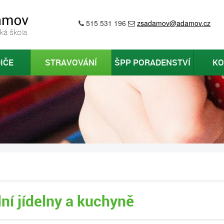
515 531 196
zsadamov@adamov.cz
IČE
STRAVOVÁNÍ
ŠPP PORADENSTVÍ
KO
ní jídelny a kuchyně