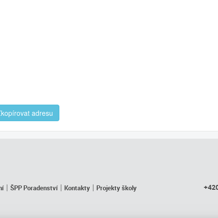
kopírovat adresu
+420
ní
ŠPP Poradenství
Kontakty
Projekty školy