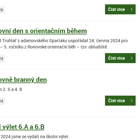
Číst více
26
ovní den s orientačním během
l Truhlář z adamovského Spartaku uspořádal 24. června 2024 pro
 – 5. ročníku z Ronovské orientační běh – tzv. obludiště.
Číst více
24
ovně branný den
 2. S a 4. B
Číst více
24
 výlet 6.A a 6.B
 2024 jsme se vydali na školní výlet.