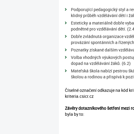
Podporující pedagogický styl a res
klidný průběh vzdělávání dětí i žá
Esteticky a materiálně dobře vyba
podnětné pro vzdělávání dětí. (2.
Dobře zvládnutá organizace vzděl
provázání spontánních a řízených 
Poznatky získané dalším vzděláván
Volba vhodných výukových postupů
dopad na vzdělávání žáků. (6.2)
Mateřská škola nabízí pestrou škál
školou a rodinou a přispívá k pozi
Číselné označení odkazuje na kód krit
kriteria.csicr.cz
Závěry dotazníkového šetření mezi ro
byla by to: