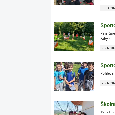
30. 3. 20
Sport
Pan Kare
žáky z 1.
26. 6. 20
Sport
Pohledem
26. 6. 20
Školní
19.-21.6.