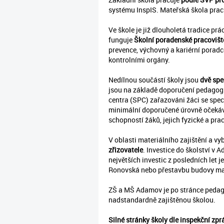
systému InspIS. Mateřská škola pra
Ve škole je již dlouholetá tradice pr
funguje
Školní poradenské pracovišt
prevence, výchovný a kariérní porad
kontrolními orgány.
Nedílnou součástí školy jsou
dvě spec
jsou na základě doporučení pedagog
centra (SPC) zařazováni žáci se spec
minimální doporučené úrovně očeká
schopností žáků, jejich fyzické a pr
V oblasti materiálního zajištění a v
zřizovatele
. Investice do školství v 
největších investic z posledních let 
Ronovská nebo přestavbu budovy mate
ZŠ a MŠ Adamov je po stránce pedago
nadstandardně zajištěnou školou.
Silné stránky školy dle inspekční zpr