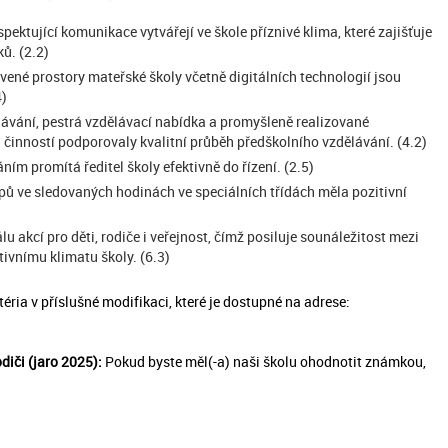
pektující komunikace vytvářejí ve škole příznivé klima, které zajišťuje
ků. (2.2)
vené prostory mateřské školy včetně digitálních technologií jsou
4)
ávání, pestrá vzdělávací nabídka a promyšleně realizované
činností podporovaly kvalitní průběh předškolního vzdělávání. (4.2)
ím promítá ředitel školy efektivně do řízení. (2.5)
 ve sledovaných hodinách ve speciálních třídách měla pozitivní
u akcí pro děti, rodiče i veřejnost, čímž posiluje sounáležitost mezi
tivnímu klimatu školy. (6.3)
éria v příslušné modifikaci, které je dostupné na adrese:
diči (jaro 2025):
Pokud byste měl(-a) naši školu ohodnotit známkou,