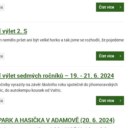
Číst více
24
 výlet 2. S
 nemělo pršet ani být velké horko a tak jsme se rozhodli, že pojedeme
Číst více
24
 výlet sedmých ročníků – 19. - 21. 6. 2024
čníky vyrazily na závěr školního roku společně do jihomoravských
nic, do autokempu kousek od Valtic.
Číst více
24
ARK A HASIČKA V ADAMOVĚ (20. 6. 2024)