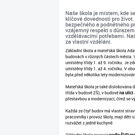
Naše škola je místem, kde se 
klíčové dovednosti pro život
bezpečného a podnětného pros
vzájemný respekt s důrazem 
vzdělávacími potřebami. Naš
za vlastní vzdělání.
Základní škola a mateřská škola Adam
budovách v různých částech města. V
umístěny třídy 1. až 9. ročníku. Je z
umístěny třídy 1. až 4. ročníku. V ob
byla před několika lety modernizován
Mateřská škola je také dislokována 
třída v budově ZŠ), v budově
na ulici
přestavbou a modernizací, čímž se v
Každá ze čtyř budov má vlastní strav
pracovníky i provoz školy, mají děti 
rozvážet z jedné kuchyně.
Základní škola pracuje
podle ŠVP pro