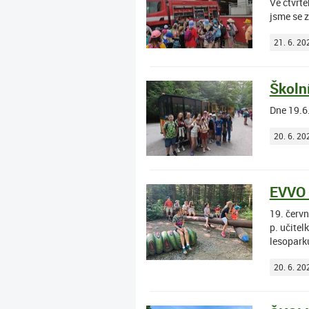
Ve čtvrt
jsme se 
21. 6. 20
Školní
Dne 19.6.
20. 6. 20
EVVO 
19. červ
p. učite
lesopark
20. 6. 20