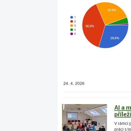
24. 4. 2026
AI a 
přílež
V rámci p
práci s t