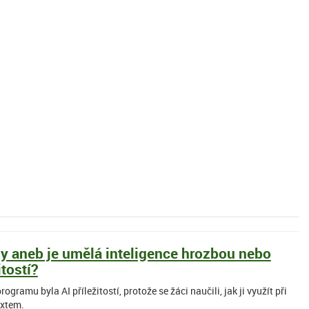
my aneb je umělá inteligence hrozbou nebo
itostí?
rogramu byla AI příležitostí, protože se žáci naučili, jak ji využít při
extem.