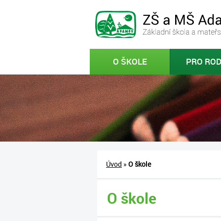
O ŠKOLE
PRO ROD
Úvod
»
O škole
O škole