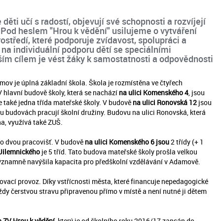
děti učí s radostí, objevují své schopnosti a rozvíjejí
. Pod heslem "Hrou k vědění" usilujeme o vytváření
tředí, které podporuje zvídavost, spolupráci a
na individuální podporu dětí se speciálními
ím cílem je vést žáky k samostatnosti a odpovědnosti
ov je úplná základní škola. Škola je rozmístěna ve čtyřech
 hlavní budově školy, která se nachází
na ulici Komenského 4
, jsou
de také jedna třída mateřské školy. V budově
na ulici Ronovská 12
jsou
ou budovách pracují školní družiny. Budovu na ulici Ronovská, která
a, využívá také ZUŠ.
do dvou pracovišť. V budově
na ulici Komenského 6 jsou
2 třídy (+ 1
 Jilemnického
je 5 tříd. Tato budova mateřské školy prošla velkou
ýznamně navýšila kapacita pro předškolní vzdělávání v Adamově.
ovací provoz. Díky vstřícnosti města, které financuje nepedagogické
vždy čerstvou stravu připravenou přímo v místě a není nutné ji dětem
 ZV Hrou k vědění
, který je od školního roku 2016/17 zapsán do