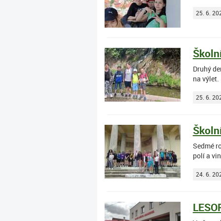
25. 6. 20
Školní
Druhý den
na výlet.
25. 6. 20
Školní
Sedmé ro
polí a vi
24. 6. 20
LESOP