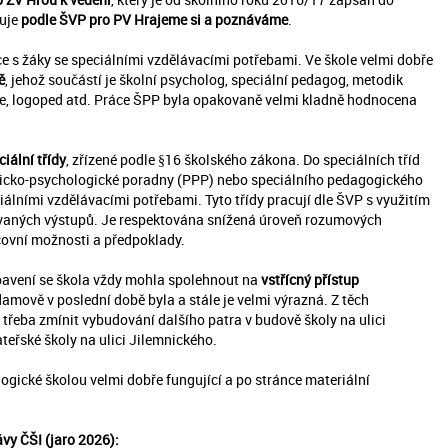
cuje
podle ŠVP pro PV Hrajeme si a poznáváme
.
áce s žáky se speciálními vzdělávacími potřebami. Ve škole velmi dobře
ě
, jehož součástí je školní psycholog, speciální pedagog, metodik
ce, logoped atd. Práce ŠPP byla opakovaně velmi kladně hodnocena
iální třídy
, zřízené podle §16 školského zákona. Do speciálních tříd
icko-psychologické poradny (PPP) nebo speciálního pedagogického
iálními vzdělávacími potřebami. Tyto třídy pracují dle ŠVP s využitím
vaných výstupů. Je respektována snížená úroveň rozumových
acovní možnosti a předpoklady.
ybavení se škola vždy mohla spolehnout na
vstřícný přístup
Adamově v poslední době byla a stále je velmi výrazná. Z těch
je třeba zmínit vybudování dalšího patra v budově školy na ulici
řské školy na ulici Jilemnického.
gické školou velmi dobře fungující a po stránce materiální
ávy ČŠI (jaro 2026):