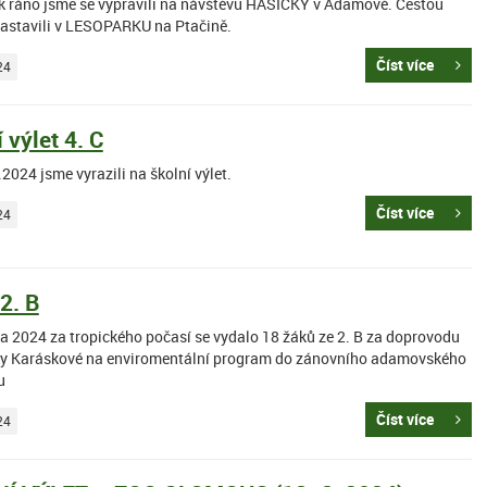
ek ráno jsme se vypravili na návštěvu HASIČKY v Adamově. Cestou
zastavili v LESOPARKU na Ptačině.
Číst více
24
 výlet 4. C
2024 jsme vyrazili na školní výlet.
Číst více
24
2. B
na 2024 za tropického počasí se vydalo 18 žáků ze 2. B za doprovodu
lky Karáskové na enviromentální program do zánovního adamovského
u
Číst více
24