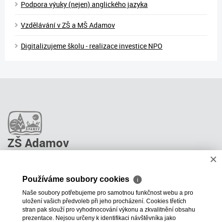
Podpora výuky (nejen) anglického jazyka
Vzdělávání v ZŠ a MŠ Adamov
Digitalizujeme školu - realizace investice NPO
ZŠ Adamov
×
O škole
Pro rodiče
Používáme soubory cookies
ℹ
Stravování
Naše soubory potřebujeme pro samotnou funkčnost webu a pro
ŠPP Poradenství
uložení vašich předvoleb při jeho procházení. Cookies třetích
Kontakty
stran pak slouží pro vyhodnocování výkonu a zkvalitnění obsahu
prezentace. Nejsou určeny k identifikaci návštěvníka jako
Projekty školy