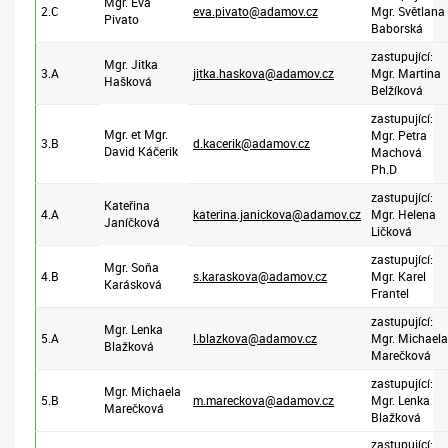
Mgr. Eva
2.C
eva.pivato@adamov.cz
Mgr. Světlana
Pivato
Baborská
zastupující:
Mgr. Jitka
3.A
jitka.haskova@adamov.cz
Mgr. Martina
Hašková
Belžíková
zastupující:
Mgr. et Mgr.
Mgr. Petra
3.B
d.kacerik@adamov.cz
David Káčerik
Machová
Ph.D
zastupující:
Kateřina
4.A
katerina.janickova@adamov.cz
Mgr. Helena
Janíčková
Ličková
zastupující:
Mgr. Soňa
4.B
s.karaskova@adamov.cz
Mgr. Karel
Karásková
Frantel
zastupující:
Mgr. Lenka
5.A
l.blazkova@adamov.cz
Mgr. Michaela
Blažková
Marečková
zastupující:
Mgr. Michaela
5.B
m.mareckova@adamov.cz
Mgr. Lenka
Marečková
Blažková
zastupující: