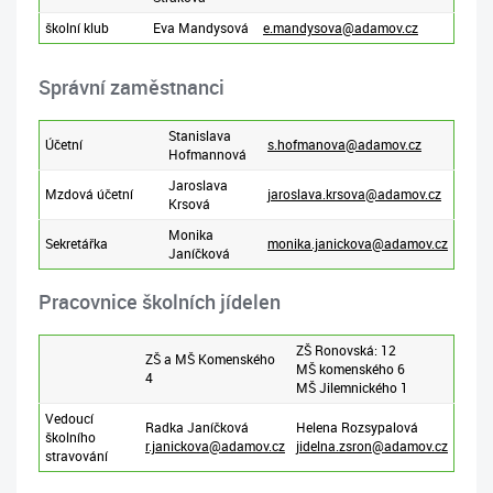
školní klub
Eva Mandysová
e.mandysova@adamov.cz
Správní zaměstnanci
Stanislava
Účetní
s.hofmanova@adamov.cz
Hofmannová
Jaroslava
Mzdová účetní
jaroslava.krsova@adamov.cz
Krsová
Monika
Sekretářka
monika.janickova@adamov.cz
Janíčková
Pracovnice školních jídelen
ZŠ Ronovská: 12
ZŠ a MŠ Komenského
MŠ komenského 6
4
MŠ Jilemnického 1
Vedoucí
Radka Janíčková
Helena Rozsypalová
školního
r.janickova@adamov.cz
jidelna.zsron@adamov.cz
stravování