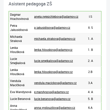
Asistent pedagoga ZŠ
Dagmar
aneta.nejezchlebova@adamov.cz
I.S
Hrachovinová
Petra
p.jakusidisova@adamov.cz
II. S
Jakusidisová
Michaela
michaela.strakova@adamov.cz
1. A
Straková
Lenka
lenka.hlouskova@adamov,cz
1. B
Hloušková
Lucie
lucie.smejkalova@adamov.cz
2. A
Smejkalová
Lenka
lenka.hlouskova@adamov.cz
2.B
Hloušková
Vendula
vendula.macickova@adamov.cz
3.A
Macíčková
Eva Mandysová
e.mandysova@adamov.cz
4. A
Lucie Beranová
lucie.beranova@adamov.cz
5. B
Anna
anna.vyslouzilova@adamov.cz
6.A
Vysloužilová