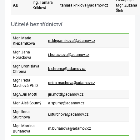
Ing. Tamara
9.B
tamara.kriklova@adamov.cz
Mgr. Zuzana
Kriklová
Šlefr
Učitelé bez třídnictví
Mgr. Marie
m.kleparnikova@adamov.cz
Klepárníková
Mgr. Jana
j.horackova@adamov.cz
Horáčková
Mgr. Bronislava
b.chroma@adamov.cz
Chromá
Mgr. Petra
petra.machova@adamov.cz
Machová Ph.D
MgA.Jiří Mottl
j
iri.mottl@adamov.cz
Mgr. Aleš Spurný
a.spurny@adamov.cz
Mgr. Ilona
i.sturchova@adamov.cz
Šturchová
Mgr. Martina
m.burianova@adamov.cz
Burianová