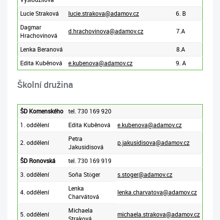
Lucie Straková
lucie.strakova@adamov.cz
6. B
Dagmar
d.hrachovinova@adamov.cz
7.A
Hrachovinová
Lenka Beranová
8.A
Edita Kuběnová
e.kubenova@adamov.cz
9. A
Školní družina
ŠD Komenského
tel. 730 169 920
1. oddělení
Edita Kuběnová
e.kubenova@adamov.cz
Petra
2. oddělení
p.jakusidisova@adamov.cz
Jakusidisová
ŠD Ronovská
tel. 730 169 919
3. oddělení
Soňa Stöger
s.stoger@adamov.cz
Lenka
4. oddělení
lenka.charvatova@adamov.cz
Charvátová
Michaela
5. oddělení
michaela.strakova@adamov.cz
Straková