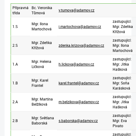
Přípravná
Bc. Veronika
v.tumova@adamov.cz
třída
Tůmová
zastupující:
Mgr. Ilona
1.S
i.martochova@adamov.cz
Mgr. Zdeňka
Martochová
Křížová
zastupující:
Mgr. Zdeňka
2.S
zdenka.krizova@adamov.cz
Mgr. Ilona
Křížová
Martochová
zastupující:
Mgr. Helena
1.A
h.lickova@adamov.cz
Mgr. Jitka
Ličková
Hašková
zastupující:
Mgr. Karel
1.B
karel.frantel@adamov.cz
Mgr. Soňa
Frantel
Karásková
zastupující:
Mgr. Martina
2.A
m.belzikova@adamov.cz
Mgr. Jitka
Belžíková
Hašková
zastupující:
Mgr. Světlana
2.B
s.baborska@adamov.cz
Mgr. Eva
Baborská
Pivato
zastupující: