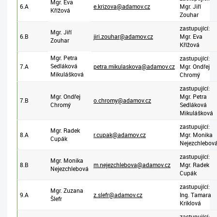
Mgr. Eva
6.A
e.krizova@adamov.cz
Mgr. Jiří
Křížová
Zouhar
zastupující:
Mgr. Jiří
6.B
jiri.zouhar@adamov.cz
Mgr. Eva
Zouhar
Křížová
Mgr. Petra
zastupující:
Sedláková
7.A
petra.mikulaskova@adamov.cz
Mgr. Ondřej
Mikulášková
Chromý
zastupující:
Mgr. Ondřej
Mgr. Petra
7.B
o.chromy@adamov.cz
Chromý
Sedláková
Mikulášková
zastupující:
Mgr. Radek
8.A
r.cupak@adamov.cz
Mgr. Monika
Cupák
Nejezchlebov
zastupující:
Mgr. Monika
8.B
m.nejezchlebova@adamov.cz
Mgr. Radek
Nejezchlebová
Cupák
zastupující:
Mgr. Zuzana
9.A
z.slefr@adamov.cz
Ing. Tamara
Šlefr
Kriklová
zastupující: