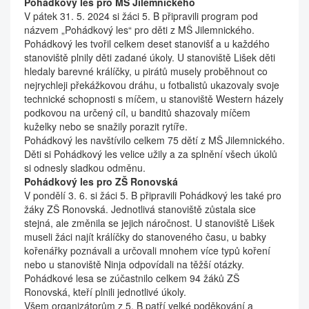
Pohádkový les pro MŠ Jilemnického
V pátek 31. 5. 2024 si žáci 5. B připravili program pod
názvem „Pohádkový les“ pro děti z MŠ Jilemnického.
Pohádkový les tvořil celkem deset stanovišť a u každého
stanoviště plnily děti zadané úkoly. U stanoviště Lišek děti
hledaly barevné králíčky, u pirátů musely proběhnout co
nejrychleji překážkovou dráhu, u fotbalistů ukazovaly svoje
technické schopnosti s míčem, u stanoviště Western házely
podkovou na určený cíl, u banditů shazovaly míčem
kuželky nebo se snažily porazit rytíře.
Pohádkový les navštívilo celkem 75 dětí z MŠ Jilemnického.
Děti si Pohádkový les velice užily a za splnění všech úkolů
si odnesly sladkou odměnu.
Pohádkový les pro ZŠ Ronovská
V pondělí 3. 6. si žáci 5. B připravili Pohádkový les také pro
žáky ZŠ Ronovská. Jednotlivá stanoviště zůstala sice
stejná, ale změnila se jejich náročnost. U stanoviště Lišek
museli žáci najít králíčky do stanoveného času, u babky
kořenářky poznávali a určovali mnohem více typů koření
nebo u stanoviště Ninja odpovídali na těžší otázky.
Pohádkové lesa se zúčastnilo celkem 94 žáků ZŠ
Ronovská, kteří plnili jednotlivé úkoly.
Všem organizátorům z 5. B patří velké poděkování a