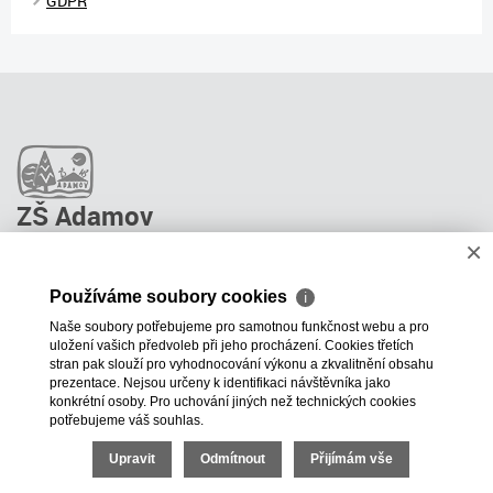
GDPR
ZŠ Adamov
×
O škole
Pro rodiče
Používáme soubory cookies
ℹ
Stravování
Naše soubory potřebujeme pro samotnou funkčnost webu a pro
ŠPP Poradenství
uložení vašich předvoleb při jeho procházení. Cookies třetích
Kontakty
stran pak slouží pro vyhodnocování výkonu a zkvalitnění obsahu
prezentace. Nejsou určeny k identifikaci návštěvníka jako
Projekty školy
konkrétní osoby. Pro uchování jiných než technických cookies
potřebujeme váš souhlas.
+420 515 531 196
zsadamov@adamov.cz
Upravit
Odmítnout
Přijímám vše