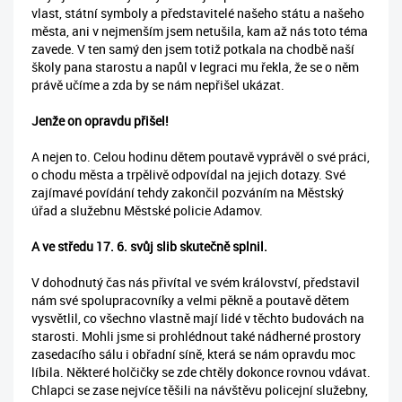
vlast, státní symboly a představitelé našeho státu a našeho
města, ani v nejmenším jsem netušila, kam až nás toto téma
zavede. V ten samý den jsem totiž potkala na chodbě naší
školy pana starostu a napůl v legraci mu řekla, že se o něm
právě učíme a zda by se nám nepřišel ukázat.
Jenže on opravdu přišel!
A nejen to. Celou hodinu dětem poutavě vyprávěl o své práci,
o chodu města a trpělivě odpovídal na jejich dotazy. Své
zajímavé povídání tehdy zakončil pozváním na Městský
úřad a služebnu Městské policie Adamov.
A ve středu 17. 6. svůj slib skutečně splnil.
V dohodnutý čas nás přivítal ve svém království, představil
nám své spolupracovníky a velmi pěkně a poutavě dětem
vysvětlil, co všechno vlastně mají lidé v těchto budovách na
starosti. Mohli jsme si prohlédnout také nádherné prostory
zasedacího sálu i obřadní síně, která se nám opravdu moc
líbila. Některé holčičky se zde chtěly dokonce rovnou vdávat.
Chlapci se zase nejvíce těšili na návštěvu policejní služebny,