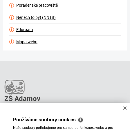
Poradenské pracoviště
Nenech to být (NNTB)
Eduroam
Mapa webu
ZŠ Adamov
×
O škole
Pro rodiče
Používáme soubory cookies
ℹ
Stravování
Naše soubory potřebujeme pro samotnou funkčnost webu a pro
ŠPP Poradenství