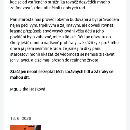
kde se od vstřícného strážníka rovněž dozvěděli mnoho
zajímavostí a dostali několik dobrých rad.
Pan starosta nás provedl oběma budovami a byl průvodcem
nejen pečlivým, trpělivým a zajímavým, ale dovedl rovněž
krásně přizpůsobit své vysvětlování věku dětí a jeho
povídání bylo zábavné, milé a lidské. Děti po návratu do
školy ještě dlouho nadšeně probíraly své zážitky z prožitého
dne a já jsem nesmírně ráda, že jsme jim díky panu
starostovi mohli ukázat, že vědomosti se nemusí získávat
jen v lavici, ale že mají přesah do reálného života.
Stačí jen nebát se zeptat těch správných lidí a zázraky se
mohou dít.
Mgr. Jitka Hašková
18. 6. 2026