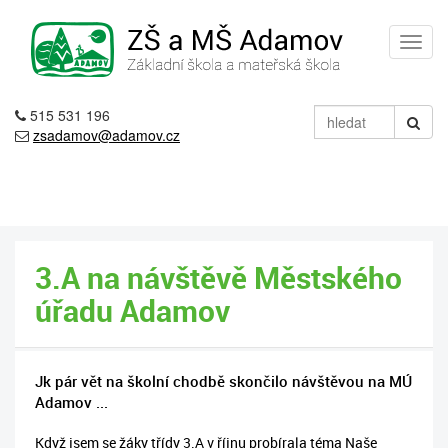
515 531 196
zsadamov@adamov.cz
3.A na návštěvě Městského
úřadu Adamov
Jk pár vět na školní chodbě skončilo návštěvou na MÚ
Adamov ...
Když jsem se žáky třídy 3.A v říjnu probírala téma Naše