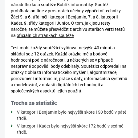
národního kola soutěže Bobřík informatiky. Soutěž
probíhala on-line v prostorách učebny výpočetní techniky.
Žáci 5. a 6. tříd měli kategorii Benjamin, 7. a 8. kategorii
Kadet, 9. třídy kategorii Junior. O tom, jak jsou testy
náročné, se můžete přesvědčit z archivu starších verzí testů
na
oficiálních stránkách soutěže
.
Test mohl každý soutěžicí vylňovat nejvýše 40 minut a
skládal se z 12 otázek. Každá otázka měla bodové
hodnocení podle náročnosti, u některých se v případě
nesprávné odpovědi body odebíraly. Soutěžící odpovídali na
otázky z oblasti informatického myšlení, algoritmizace,
porozumění informacím, práce s daty, informačních systémů
a modelování, z oblasti digitálních technologií a
společenských aspektů jejich použití.
Trocha ze statistik:
V kategorii Benjamin bylo nejvyšší skóre 150 bodů v páté
třídě.
V kategorii Kadet bylo nejvyšší skóre 172 bodů v sedmé
třídě.