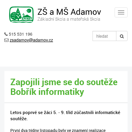
515 531 196
zsadamov@adamov.cz
Zapojili jsme se do soutěže
Bobřík informatiky
Letos poprvé se žáci 5. - 9. tříd zúčastnili informatické
soutěže.
První dva týdny listopadu byly ve znamení realizace