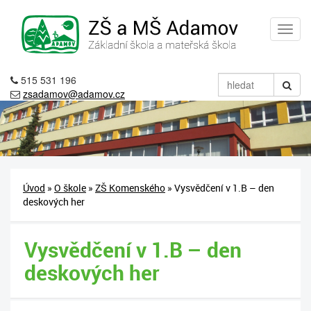
515 531 196
zsadamov@adamov.cz
Úvod
»
O škole
»
ZŠ Komenského
» Vysvědčení v 1.B – den
deskových her
Vysvědčení v 1.B – den
deskových her