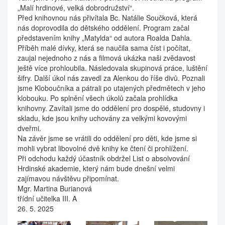
„Malí hrdinové, velká dobrodružství“.
Před knihovnou nás přivítala Bc. Natálie Součková, která
nás doprovodila do dětského oddělení. Program začal
představením knihy „Matylda“ od autora Roalda Dahla.
Příběh malé dívky, která se naučila sama číst i počítat,
zaujal nejednoho z nás a filmová ukázka naši zvědavost
ještě více prohloubila. Následovala skupinová práce, luštění
šifry. Další úkol nás zavedl za Alenkou do říše divů. Poznali
jsme Kloboučníka a pátrali po utajených předmětech v jeho
klobouku. Po splnění všech úkolů začala prohlídka
knihovny. Zavítali jsme do oddělení pro dospělé, studovny i
skladu, kde jsou knihy uchovány za velkými kovovými
dveřmi.
Na závěr jsme se vrátili do oddělení pro děti, kde jsme si
mohli vybrat libovolné dvě knihy ke čtení či prohlížení.
Při odchodu každý účastník obdržel List o absolvování
Hrdinské akademie, který nám bude dnešní velmi
zajímavou návštěvu připomínat.
Mgr. Martina Burianová
třídní učitelka III. A
26. 5. 2025