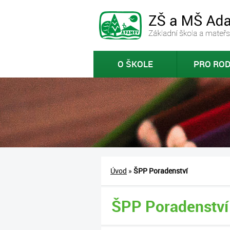
O ŠKOLE
PRO ROD
Úvod
»
ŠPP Poradenství
ŠPP Poradenství