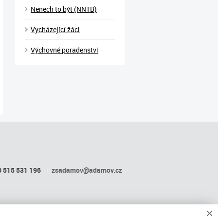
Nenech to být (NNTB)
Vycházející žáci
Výchovné poradenství
 515 531 196
zsadamov@adamov.cz
×