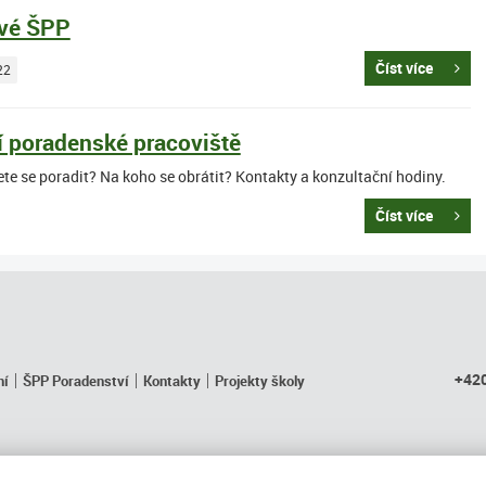
vé ŠPP
Číst více
22
í poradenské pracoviště
te se poradit? Na koho se obrátit? Kontakty a konzultační hodiny.
Číst více
+420
ní
ŠPP Poradenství
Kontakty
Projekty školy