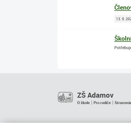
Členo
13. 9. 20
Školn
Potřebuje
ZŠ Adamov
O škole
Pro rodiče
Stravová