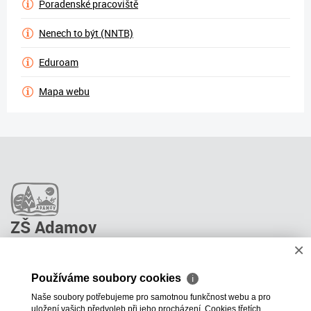
Poradenské pracoviště
Nenech to být (NNTB)
Eduroam
Mapa webu
ZŠ Adamov
×
O škole
Pro rodiče
Používáme soubory cookies
ℹ
Stravování
Naše soubory potřebujeme pro samotnou funkčnost webu a pro
ŠPP Poradenství
uložení vašich předvoleb při jeho procházení. Cookies třetích