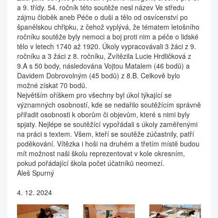
a 9. třídy. 54. ročník této soutěže nesl název Ve středu
zájmu čloběk aneb Péče o duši a tělo od osvícenství po
španělskou chřipku, z čehož vyplývá, že tématem letošního
ročníku soutěže byly nemoci a boj proti nim a péče o lidské
tělo v letech 1740 až 1920. Úkoly vypracovávali 3 žáci z 9.
ročníku a 3 žáci z 8. ročníku, Zvítězila Lucie Hrdličková z
9.A s 50 body, následována Vojtou Matalem (46 bodů) a
Davidem Dobrovolným (45 bodů) z 8.B. Celkově bylo
možné získat 70 bodů.
Největším oříškem pro všechny byl úkol týkající se
významných osobností, kde se nedařilo soutěžícím správně
přiřadit osobnosti k oborům či objevům, které s nimi byly
spjaty. Nejlépe se soutěžící vypořádali s úkoly zaměřenými
na práci s textem. Všem, kteří se soutěže zúčastnily, patří
poděkování. Vítězka i hoši na druhém a třetím místě budou
mít možnost naši školu reprezentovat v kole okresním,
pokud pořádající škola počet účatníků neomezí.
Aleš Spurný
4. 12. 2024