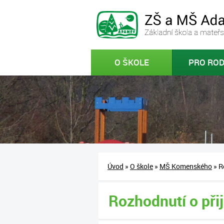
O ŠKOLE
PRO ROD
Úvod
»
O škole
»
MŠ Komenského
» R
Rozhodnutí o při