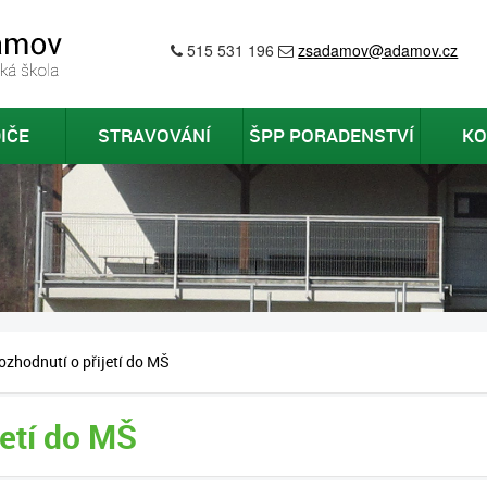
515 531 196
zsadamov@adamov.cz
IČE
STRAVOVÁNÍ
ŠPP PORADENSTVÍ
KO
ozhodnutí o přijetí do MŠ
jetí do MŠ