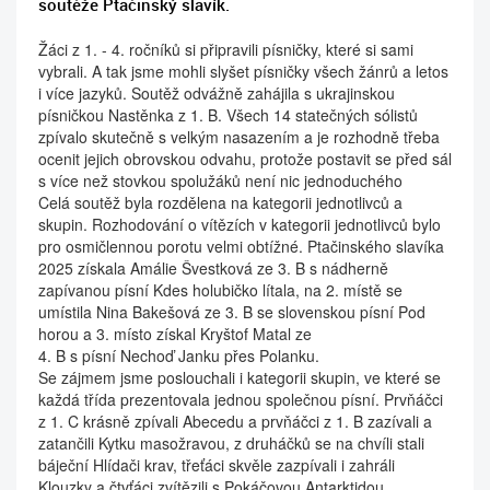
soutěže Ptačinský slavík.
Žáci z 1. - 4. ročníků si připravili písničky, které si sami
vybrali. A tak jsme mohli slyšet písničky všech žánrů a letos
i více jazyků. Soutěž odvážně zahájila s ukrajinskou
písničkou Nastěnka z 1. B. Všech 14 statečných sólistů
zpívalo skutečně s velkým nasazením a je rozhodně třeba
ocenit jejich obrovskou odvahu, protože postavit se před sál
s více než stovkou spolužáků není nic jednoduchého
Celá soutěž byla rozdělena na kategorii jednotlivců a
skupin. Rozhodování o vítězích v kategorii jednotlivců bylo
pro osmičlennou porotu velmi obtížné. Ptačinského slavíka
2025 získala Amálie Švestková ze 3. B s nádherně
zapívanou písní Kdes holubičko lítala, na 2. místě se
umístila Nina Bakešová ze 3. B se slovenskou písní Pod
horou a 3. místo získal Kryštof Matal ze
4. B s písní Nechoď Janku přes Polanku.
Se zájmem jsme poslouchali i kategorii skupin, ve které se
každá třída prezentovala jednou společnou písní. Prvňáčci
z 1. C krásně zpívali Abecedu a prvňáčci z 1. B zazívali a
zatančili Kytku masožravou, z druháčků se na chvíli stali
báječní Hlídači krav, třeťáci skvěle zazpívali i zahráli
Klouzky a čtvťáci zvítězili s Pokáčovou Antarktidou.