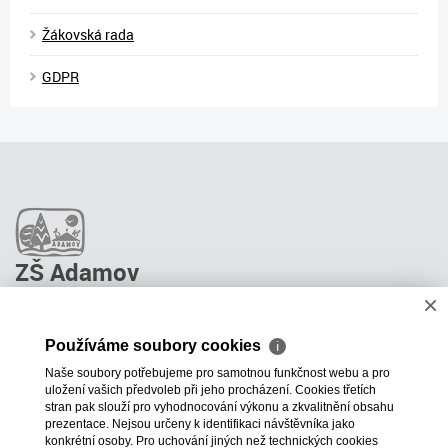
Žákovská rada
GDPR
ZŠ Adamov
×
O škole
Pro rodiče
Používáme soubory cookies
ℹ
Stravování
Naše soubory potřebujeme pro samotnou funkčnost webu a pro
ŠPP Poradenství
uložení vašich předvoleb při jeho procházení. Cookies třetích
Kontakty
stran pak slouží pro vyhodnocování výkonu a zkvalitnění obsahu
prezentace. Nejsou určeny k identifikaci návštěvníka jako
Projekty školy
konkrétní osoby. Pro uchování jiných než technických cookies