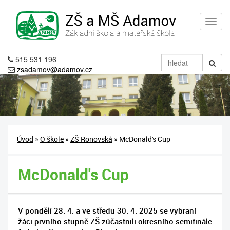
515 531 196
zsadamov@adamov.cz
Úvod
»
O škole
»
ZŠ Ronovská
» McDonald's Cup
McDonald's Cup
V pondělí 28. 4. a ve středu 30. 4. 2025 se vybraní
žáci prvního stupně ZŠ zúčastnili okresního semifinále