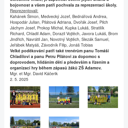
bojovnost a všem patří pochvala za reprezentaci školy.
Reprezentovali:
Kahánek Šimon, Medvecký Jozef, Bednářová Andrea,
Hospodár Julian, Pilátová Adriana, Dvořák Josef, Pilch
Jáchym Josef, Prokop Michal, Kupka Lukáš, Stratilík
Richard, Chladil Adam, Dorazil Vojtěch, Javora Lukáš, Brom
Jindřich, Navrátil Jan, Novotný Vojtěch, Slezák Samuel,
Jeřábek Matyáš, Závodník Filip, Jonáš Tobias
Velké poděkování patří také trenérům panu Tomáši
Chladilovi a panu Petru Pilátovi za dopomoc s
doprovodem, hlídáním dětí a především s řízením a
organizací hry během zápasů žáků ZŠ Adamov.
Mgr. et Mgr. David Káčerik
2. 5. 2025