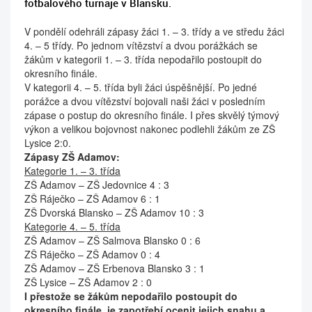
fotbalového turnaje v Blansku.
V pondělí odehráli zápasy žáci 1. – 3. třídy a ve středu žáci
4. – 5 třídy. Po jednom vítězství a dvou porážkách se
žákům v kategorii 1. – 3. třída nepodařilo postoupit do
okresního finále.
V kategorii 4. – 5. třída byli žáci úspěšnější. Po jedné
porážce a dvou vítězství bojovali naši žáci v posledním
zápase o postup do okresního finále. I přes skvělý týmový
výkon a velikou bojovnost nakonec podlehli žákům ze ZŠ
Lysice 2:0.
Zápasy ZŠ Adamov:
Kategorie 1. – 3. třída
ZŠ Adamov – ZŠ Jedovnice
4 : 3
ZŠ Ráječko – ZŠ Adamov 6 : 1
ZŠ Dvorská Blansko – ZŠ Adamov 10 : 3
Kategorie 4. – 5. třída
ZŠ Adamov – ZŠ Salmova Blansko 0 : 6
ZŠ Ráječko – ZŠ Adamov 0 : 4
ZŠ Adamov – ZŠ Erbenova Blansko 3 : 1
ZŠ Lysice – ZŠ Adamov 2 : 0
I přestože se žákům nepodařilo postoupit do
okresního finále, je zapotřebí ocenit jejich snahu a