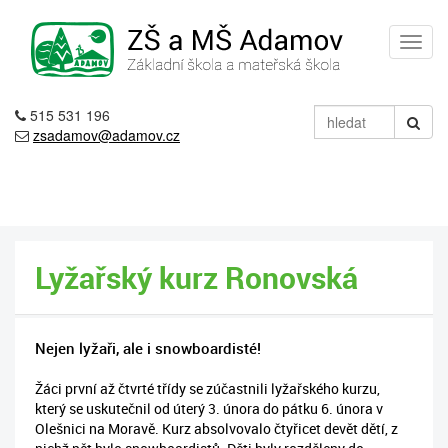
515 531 196
zsadamov@adamov.cz
Lyžařský kurz Ronovská
Nejen lyžaři, ale i snowboardisté!
Žáci první až čtvrté třídy se zúčastnili lyžařského kurzu,
který se uskutečnil od úterý 3. února do pátku 6. února v
Olešnici na Moravě. Kurz absolvovalo čtyřicet devět dětí, z