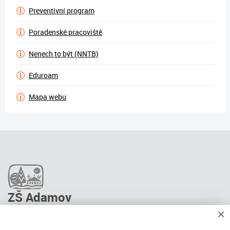
Preventivní program
Poradenské pracoviště
Nenech to být (NNTB)
Eduroam
Mapa webu
ZŠ Adamov
×
O škole
Pro rodiče