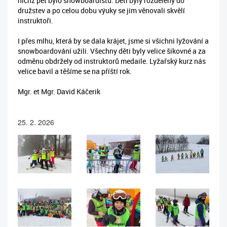
nichž pět bylo snowboardistů. Děti byly rozděleny do
družstev a po celou dobu výuky se jim věnovali skvělí
instruktoři.
I přes mlhu, která by se dala krájet, jsme si všichni lyžování a
snowboardování užili. Všechny děti byly velice šikovné a za
odměnu obdržely od instruktorů medaile. Lyžařský kurz nás
velice bavil a těšíme se na příští rok.
Mgr. et Mgr. David Káčerik
25. 2. 2026