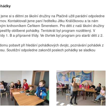
ohádky
u jsme si s dětmi ze školní družiny na Ptačině užili parádní odpoledne
ov. Kontaktovali jsme paní ředitelku Jitku Králíčkovou a ta nám
kým knihovníkem Čeňkem Šmerekem. Pro děti z naší školní družiny
zpestřily oblíbené pohádky. Tentokrát byl program rozdělený. V
dy 1. B a přípravné třídy. Ve čtvrtek byl program pro starší děti z 2.
ho domu pobavit při hledání pohádkových dvojic, poznávání pohádek z
su. Soutěžní odpoledne zakončil poslech pohádky se sladkou