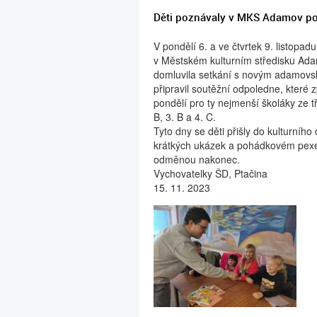
Děti poznávaly v MKS Adamov p
V pondělí 6. a ve čtvrtek 9. listopad
v Městském kulturním středisku Adam
domluvila setkání s novým adamovs
připravil soutěžní odpoledne, které 
pondělí pro ty nejmenší školáky ze tří
B, 3. B a 4. C.
Tyto dny se děti přišly do kulturní
krátkých ukázek a pohádkovém pexe
odměnou nakonec.
Vychovatelky ŠD, Ptačina
15. 11. 2023