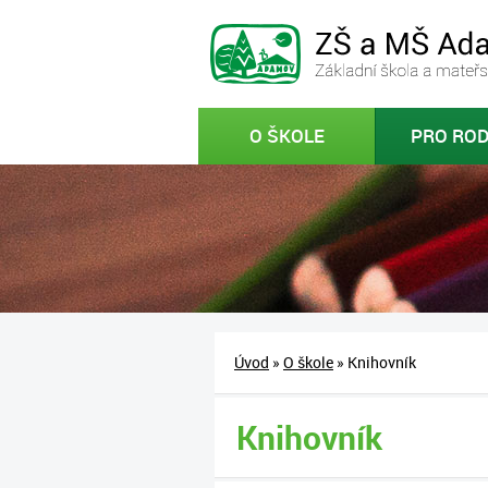
O ŠKOLE
PRO ROD
Úvod
»
O škole
» Knihovník
Knihovník