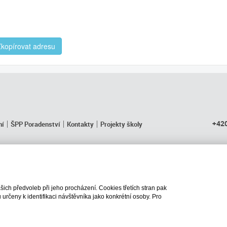
kopírovat adresu
+420
ní
ŠPP Poradenství
Kontakty
Projekty školy
ch předvoleb při jeho procházení. Cookies třetích stran pak
rčeny k identifikaci návštěvníka jako konkrétní osoby. Pro