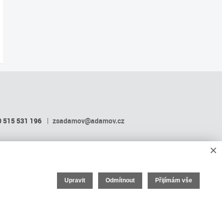
 515 531 196
zsadamov@adamov.cz
×
Upravit
Odmítnout
Přijímám vše