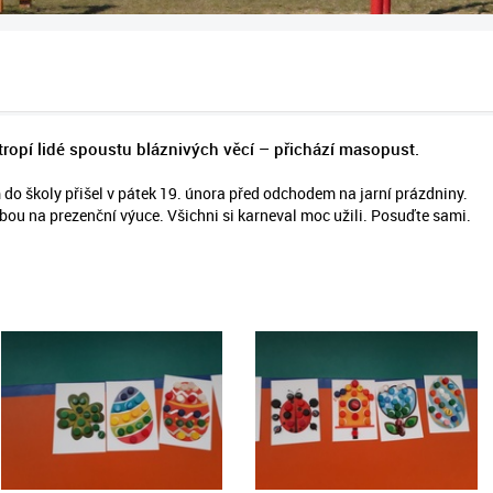
tropí lidé spoustu bláznivých věcí – přichází masopust.
do školy přišel v pátek 19. února před odchodem na jarní prázdniny.
 dobou na prezenční výuce. Všichni si karneval moc užili. Posuďte sami.