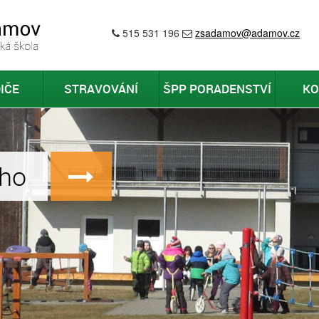
515 531 196
zsadamov@adamov.cz
IČE
STRAVOVÁNÍ
ŠPP PORADENSTVÍ
KO
ho