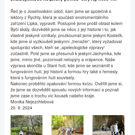
Řeč je o Josefovském údolí, kam jsme se společně s
lektory z Rychty, která je součástí enviromentálního
zařízení Lipka, vypravili. Postupně jsme prošli oblast kolem
Býčí skály, dozvěděli jsme se něco z její historie i to, jak
vlastně jeskyně vznikaly, prozkoumali jsme jeskyni Kostelík,
kde jsme si vyzkoušeli jeskynní „trenažér“, který vyžadoval
spolupráci všech, kteří se „speleologické výpravy“
zúčastnili. Poté jsme se přesunuli k jeskyni Jáchymka, kde
jsme, mimo jiné, pozorovali netopýry a vrápence. Naše
výprava skončila u Staré huti, kde jsme se seznámili s
fungováním huti, její historií a formou hry také s řemesly,
která s fungováním huti souvisely.
Nakonec proběhlo opakování formou kvízu. Ověřili jsme si,
že jsme se dozvěděli spoustu nových informací a poznali
jsme zase o trochu víc kousek našeho kraje.
Monika Nejezchlebová
20. 9. 2024