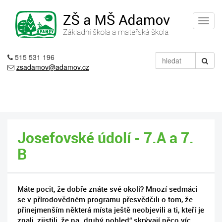
515 531 196
zsadamov@adamov.cz
Josefovské údolí - 7.A a 7.
B
Máte pocit, že dobře znáte své okolí? Mnozí sedmáci
se v přírodovědném programu přesvědčili o tom, že
přinejmenším některá místa ještě neobjevili a ti, kteří je
znali, zjistili, že na „druhý pohled“ skrývají něco víc.