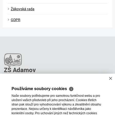
Žákovská rada
GDPR
ZŠ Adamov
×
O škole
Pro rodiče
Používáme soubory cookies
ℹ
Stravování
Naše soubory potřebujeme pro samotnou funkčnost webu a pro
ŠPP Poradenství
uložení vašich předvoleb při jeho procházení. Cookies třetích
Kontakty
stran pak slouží pro vyhodnocování výkonu a zkvalitnění obsahu
prezentace. Nejsou určeny k identifikaci návštěvníka jako
Projekty školy
konkrétní osoby. Pro uchování jiných než technických cookies