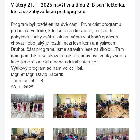
V úterý 21. 1. 2025 navštívila třídu 2. B paní lektorka,
která se zabývá lesní pedagogikou.
Program byl rozdělen na dvě části. První část programu
probíhala ve třídě, kde jsme se dozvěděli, co jsou to
pobytové znaky zvěře, jak se máme v přírodě správně
chovat nebo jaký je rozdíl mezi lesníkem a myslivcem.
Druhou část programu jsme strávili v lese za školou. Tam
nám paní lektorka ukázala některé pobytové znaky zvěře a
také jsme si zahráli mnoho edukativních her.
Výukový program se nám velice líbil.
Mgr. et Mgr. David Káčerik
Třídní učitel 2. B
28. 1. 2025