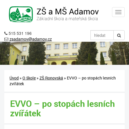
515 531 196
zsadamov@adamov.cz
Úvod
»
O škole
»
ZŠ Ronovská
» EVVO – po stopách lesních
zvířátek
EVVO – po stopách lesních
zvířátek