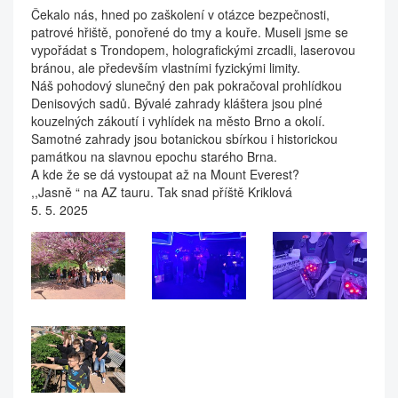
Čekalo nás, hned po zaškolení v otázce bezpečnosti,
patrové hřiště, ponořené do tmy a kouře. Museli jsme se
vypořádat s Trondopem, holografickými zrcadli, laserovou
bránou, ale především vlastními fyzickými limity.
Náš pohodový slunečný den pak pokračoval prohlídkou
Denisových sadů. Bývalé zahrady kláštera jsou plné
kouzelných zákoutí i vyhlídek na město Brno a okolí.
Samotné zahrady jsou botanickou sbírkou i historickou
památkou na slavnou epochu starého Brna.
A kde že se dá vystoupat až na Mount Everest?
,,Jasně “ na AZ tauru. Tak snad příště Kriklová
5. 5. 2025