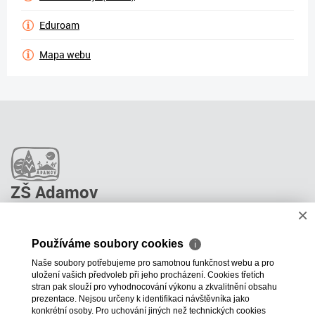
Eduroam
Mapa webu
ZŠ Adamov
×
O škole
Pro rodiče
Používáme soubory cookies
ℹ
Stravování
Naše soubory potřebujeme pro samotnou funkčnost webu a pro
ŠPP Poradenství
uložení vašich předvoleb při jeho procházení. Cookies třetích
Kontakty
stran pak slouží pro vyhodnocování výkonu a zkvalitnění obsahu
prezentace. Nejsou určeny k identifikaci návštěvníka jako
Projekty školy
konkrétní osoby. Pro uchování jiných než technických cookies