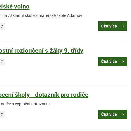
elské volno
n na Základní škole a mateřské škole Adamov
Číst více
17
stní rozloučení s žáky 9. třídy
Číst více
17
cení školy - dotazník pro rodiče
rodiče o vyplnění dotazníku.
Číst více
17