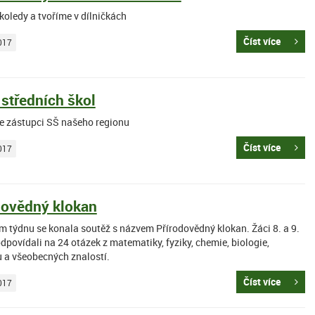
koledy a tvoříme v dílničkách
Číst více
017
 středních škol
se zástupci SŠ našeho regionu
Číst více
017
dovědný klokan
m týdnu se konala soutěž s názvem Přírodovědný klokan. Žáci 8. a 9.
dpovídali na 24 otázek z matematiky, fyziky, chemie, biologie,
 a všeobecných znalostí.
Číst více
017