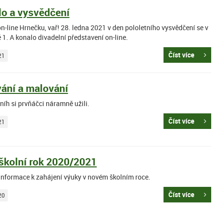
lo a vysvědčení
n-line Hrnečku, vař! 28. ledna 2021 v den pololetního vysvědčení se v
ě 1. A konalo divadelní představení on-line.
Číst více
21
ání a malování
níh si prvňáčci náramně užili.
Číst více
21
školní rok 2020/2021
 informace k zahájení výuky v novém školním roce.
Číst více
20