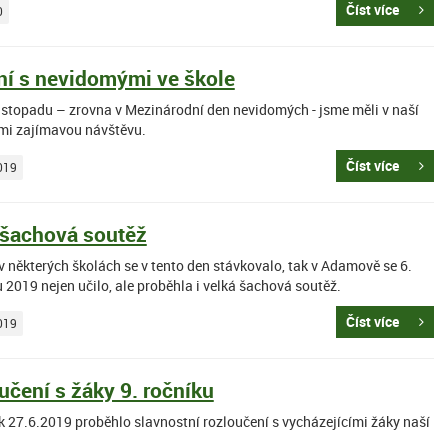
Číst více
0
ní s nevidomými ve škole
listopadu – zrovna v Mezinárodní den nevidomých - jsme měli v naší
lmi zajímavou návštěvu.
Číst více
019
 šachová soutěž
 některých školách se v tento den stávkovalo, tak v Adamově se 6.
 2019 nejen učilo, ale proběhla i velká šachová soutěž.
Číst více
019
učení s žáky 9. ročníku
k 27.6.2019 proběhlo slavnostní rozloučení s vycházejícími žáky naší