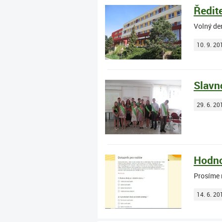
Ředit
Volný de
10. 9. 20
Slavno
29. 6. 20
Hodno
Prosíme 
14. 6. 20