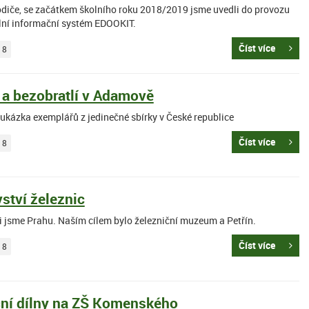
odiče, se začátkem školního roku 2018/2019 jsme uvedli do provozu
lní informační systém EDOOKIT.
Číst více
18
a bezobratlí v Adamově
ukázka exemplářů z jedinečné sbírky v České republice
Číst více
18
ství železnic
li jsme Prahu. Naším cílem bylo železniční muzeum a Petřín.
Číst více
18
ní dílny na ZŠ Komenského