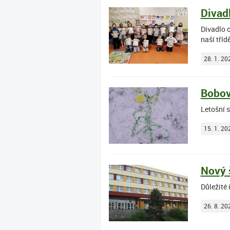
Divad
Divadlo o
naší tříd
28. 1. 20
Bobov
Letošní s
15. 1. 20
Nový 
Důležité
26. 8. 20