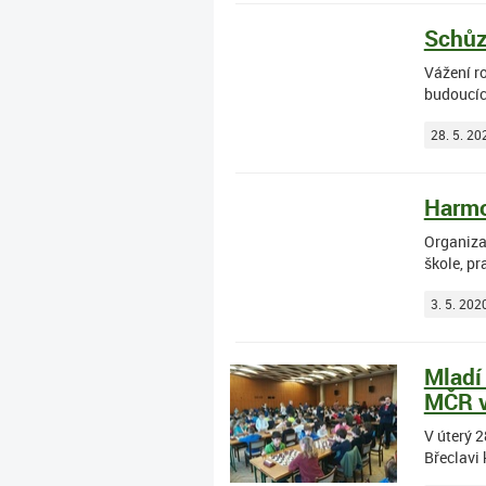
Schůz
Vážení r
budoucíc
28. 5. 20
Harmo
Organizac
škole, pr
3. 5. 202
Mladí
MČR v
V úterý 2
Břeclavi