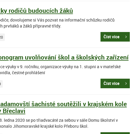
ky rodičů budoucích žáků
odiče, dovolujeme si Vás pozvat na informační schůzku rodičů
h prvňáků a žáků přípravné třídy.
Číst více
20
nogram uvolňování škol a školských zařízení
e výuky v 9. ročníku, organizace výuky na 1. stupni a v mateřské
avidla, čestné prohlášení
Číst více
0
 adamovští šachisté soutěžili v krajském kole
 Břeclavi
8. ledna 2020 se po třiadvacáté za sebou v sále Domu školství v
 konalo Jihomoravské krajské kolo Přeboru škol.