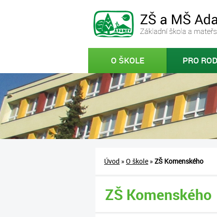
O ŠKOLE
PRO ROD
Úvod
»
O škole
»
ZŠ Komenského
ZŠ Komenského