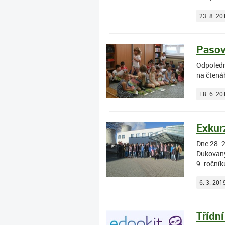
23. 8. 20
Pasov
Odpoledne
na čtená
18. 6. 20
Exkur
Dne 28. 2
Dukovany 
9. ročník
6. 3. 201
Třídn