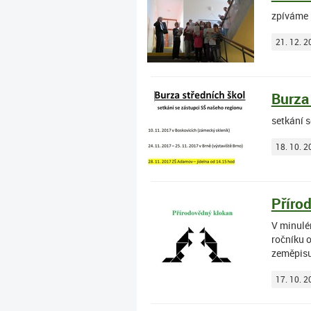
zpíváme 
21. 12. 2
Burza
setkání 
18. 10. 2
Příro
V minulé
ročníku o
zeměpisu
17. 10. 2