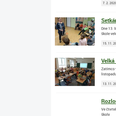
7. 2. 202
Setká
Dne 13. 
škole ve
15. 11. 2
Velká
Zatímco v
listopadu
13. 11. 2
Rozlo
Ve čtvrte
školy