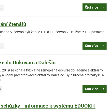
Číst více
19
ání čtenářů
 dne 5. června byli žáci z 1. B a 11. června 2019 žáci z 1. A pasováni
ře.
Číst více
19
ze do Dukovan a Dalešic
. 2019 se konala fyzikálně zeměpisná exkurze do jaderné elektrárny
a vodní přečerpávací elektrárny Dalešice. Byla určená pro žáky 8. a
u.
Číst více
9
í schůzky - informace k systému EDOOKIT