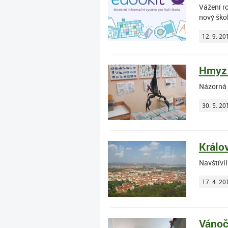
Vážení r
nový ško
12. 9. 20
Hmyz 
Názorná 
30. 5. 20
Králov
Navštívi
17. 4. 20
Vánoč