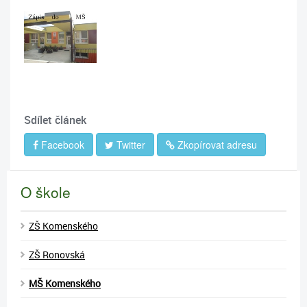
Sdílet článek
Facebook
Twitter
Zkopírovat adresu
O škole
ZŠ Komenského
ZŠ Ronovská
MŠ Komenského