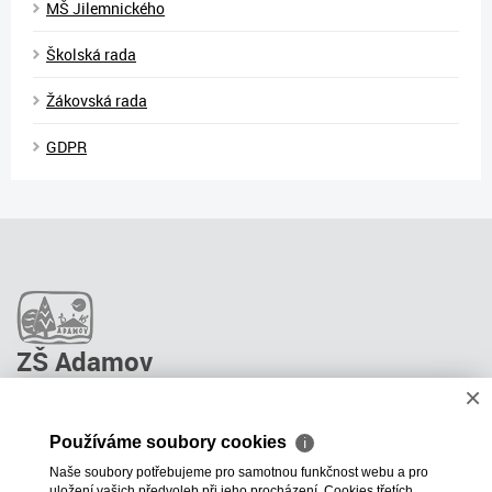
MŠ Jilemnického
Školská rada
Žákovská rada
GDPR
ZŠ Adamov
×
O škole
Pro rodiče
Používáme soubory cookies
ℹ
Stravování
Naše soubory potřebujeme pro samotnou funkčnost webu a pro
ŠPP Poradenství
uložení vašich předvoleb při jeho procházení. Cookies třetích