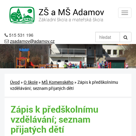
515 531 196
zsadamov@adamov.cz
Úvod
»
O škole
»
MŠ Komenského
» Zápis k předškolnímu
vzdělávání; seznam přijatých dětí
Zápis k předškolnímu
vzdělávání; seznam
přijatých dětí