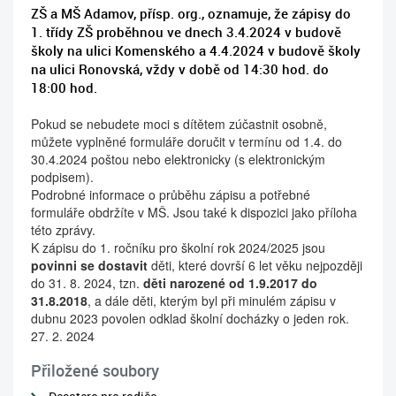
ZŠ a MŠ Adamov, přísp. org., oznamuje, že zápisy do
1. třídy ZŠ proběhnou ve dnech 3.4.2024 v budově
školy na ulici Komenského a 4.4.2024 v budově školy
na ulici Ronovská, vždy v době od 14:30 hod. do
18:00 hod.
Pokud se nebudete moci s dítětem zúčastnit osobně,
můžete vyplněné formuláře doručit v termínu od 1.4. do
30.4.2024 poštou nebo elektronicky (s elektronickým
podpisem).
Podrobné informace o průběhu zápisu a potřebné
formuláře obdržíte v MŠ. Jsou také k dispozici jako příloha
této zprávy.
K zápisu do 1. ročníku pro školní rok 2024/2025 jsou
povinni se dostavit
děti, které dovrší 6 let věku nejpozději
do 31. 8. 2024, tzn.
děti narozené od
1.9.2017 do
31.8.2018
, a dále děti, kterým byl při minulém zápisu v
dubnu 2023 povolen odklad školní docházky o jeden rok.
27. 2. 2024
Přiložené soubory