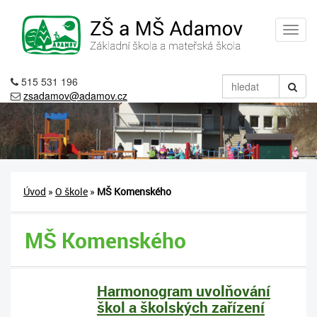
515 531 196
zsadamov@adamov.cz
Úvod
»
O škole
»
MŠ Komenského
MŠ Komenského
Harmonogram uvolňování
škol a školských zařízení